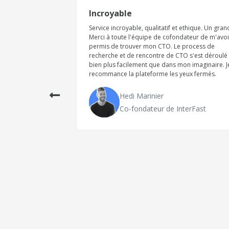
tete.... au
Incroyable
Service incroyable, qualitatif et ethique. Un gran
Merci à toute l'équipe de cofondateur de m'avoi
ur pour la
permis de trouver mon CTO. Le process de
it, très
recherche et de rencontre de CTO s'est déroulé
associé
bien plus facilement que dans mon imaginaire. J
 et la qualité de
recommance la plateforme les yeux fermés.
aite,
 Après 2 candidat
 quand meme à dire
Hedi Marinier
nnée, donc il était
Co-fondateur de InterFast
 pas des miracle
e moi qui était
ite
que
Harmonie Bike