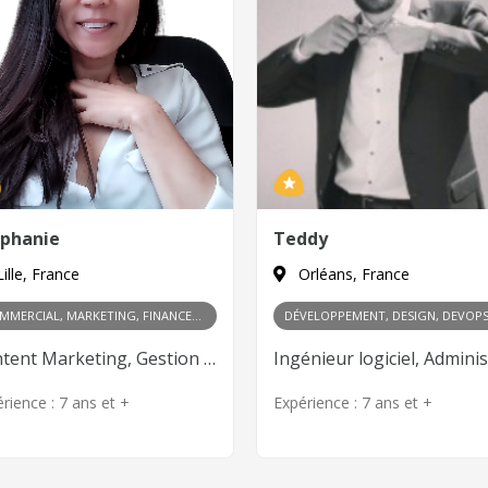
ddy
Hyacinthe
rléans, France
Paris, France
DÉVELOPPEMENT, DESIGN, DEVOPS/ADMINSYSTEM, COMMERCIAL, FINANCES, PRODUIT, RH ET MANAGEMENT
Ingénieur logiciel, Administrateur Système et Réseaux, Administrateur de base de données, Développeur ERP, Web Design, UX Design, UI Design, Gestion des partenariats, Négociation commerciale, Gestion budgétaire, Gestion de trésorerie, Product Management, Innovation et R&D, Recrutement, Gestion d’équipe, Culture d’entreprise, Leadership
rience :
7 ans et +
Expérience :
7 ans et +