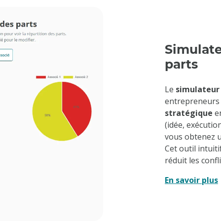
Simulate
parts
Le
simulateur 
entrepreneurs 
stratégique
en
(idée, exécutio
vous obtenez u
Cet outil intuit
réduit les confli
En savoir plus