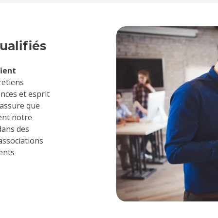
ualifiés
fient
retiens
nces et esprit
 assure que
ent notre
dans des
 associations
ents