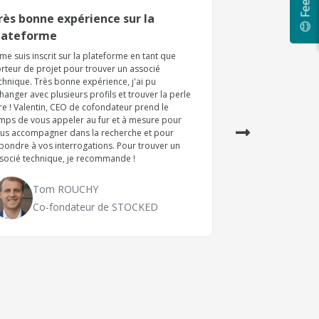
😊 Feedback
rès bonne expérience sur la
Excellent a
lateforme
Excellent accompag
montage de l'assoc
 me suis inscrit sur la plateforme en tant que
Avant de découvrir 
rteur de projet pour trouver un associé
nombreuses difficu
chnique. Très bonne expérience, j'ai pu
associé. L'équipe
hanger avec plusieurs profils et trouver la perle
problématiques et a
re ! Valentin, CEO de cofondateur prend le
Équipe très sympath
mps de vous appeler au fur et à mesure pour
que recommander ce
us accompagner dans la recherche et pour
pondre à vos interrogations. Pour trouver un
socié technique, je recommande !
Romai
Co-fon
Tom ROUCHY
Co-fondateur de STOCKED