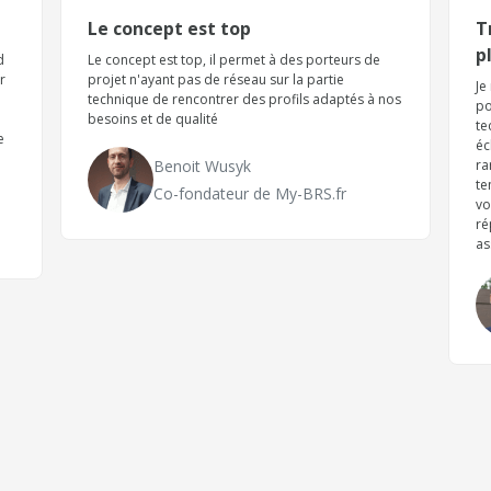
Le concept est top
T
p
d
Le concept est top, il permet à des porteurs de
r
projet n'ayant pas de réseau sur la partie
Je
technique de rencontrer des profils adaptés à nos
po
besoins et de qualité
te
e
éc
Benoit Wusyk
ra
te
Co-fondateur de My-BRS.fr
vo
ré
as