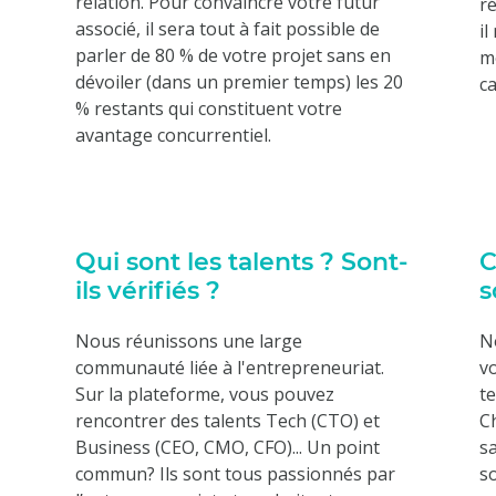
relation. Pour convaincre votre futur
ré
associé, il sera tout à fait possible de
il
parler de 80 % de votre projet sans en
mo
dévoiler (dans un premier temps) les 20
ca
% restants qui constituent votre
avantage concurrentiel.
Qui sont les talents ? Sont-
C
ils vérifiés ?
s
Nous réunissons une large
N
communauté liée à l'entrepreneuriat.
vo
Sur la plateforme, vous pouvez
t
rencontrer des talents Tech (CTO) et
C
Business (CEO, CMO, CFO)... Un point
sa
commun? Ils sont tous passionnés par
so