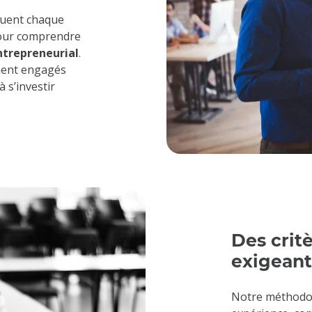
luent chaque
pour comprendre
ntrepreneurial
.
ement engagés
 s’investir
Des crit
exigeant
Notre méthodolo