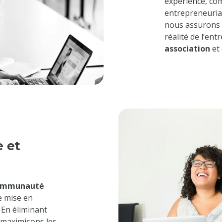
expérience, co
entrepreneurial
nous assurons 
réalité de l’en
association
et 
 et
ommunauté
e mise en
 En éliminant
s maximisons les