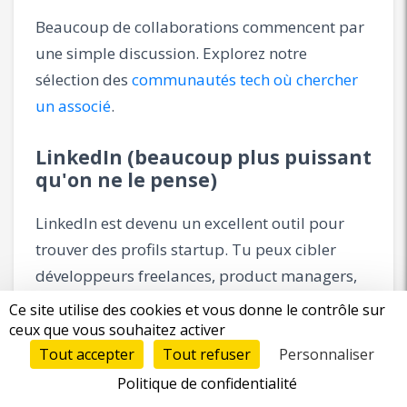
Beaucoup de collaborations commencent par
une simple discussion. Explorez notre
sélection des
communautés tech où chercher
un associé
.
LinkedIn (beaucoup plus puissant
qu'on ne le pense)
LinkedIn est devenu un excellent outil pour
trouver des profils startup. Tu peux cibler
développeurs freelances, product managers,
growth marketers, profils en transition et
Ce site utilise des cookies et vous donne le contrôle sur
personnes cherchant de nouveaux défis.
ceux que vous souhaitez activer
Tout accepter
Tout refuser
Personnaliser
Au lieu d'envoyer un message générique,
Politique de confidentialité
personnalise : mentionne le profil, explique