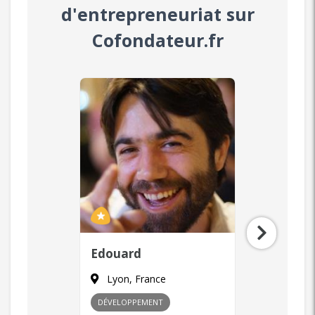
d'entrepreneuriat sur
Cofondateur.fr
Laurent
Zaya
Paris, France
Paris, F
MARKETING
+ 1
COMMERCIA