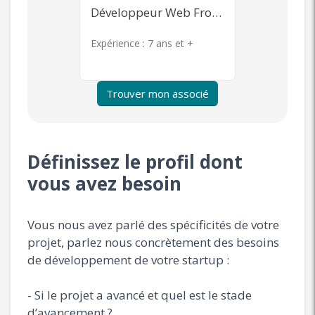
Développeur Web Front-end
Community Management, Content Marketing, Publicité en ligne, Product Management
s et +
Expérience :
7 ans et +
Expérience 
Trouver mon associé
Définissez le profil dont
vous avez besoin
Vous nous avez parlé des spécificités de votre
projet, parlez nous concrètement des besoins
de développement de votre startup :
- Si le projet a avancé et quel est le stade
d’avancement ?