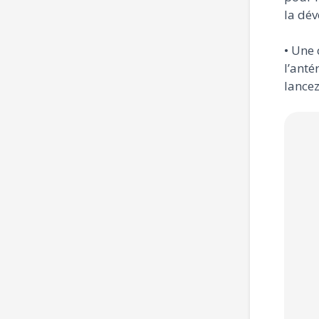
la dév
• Une 
l’anté
lancez