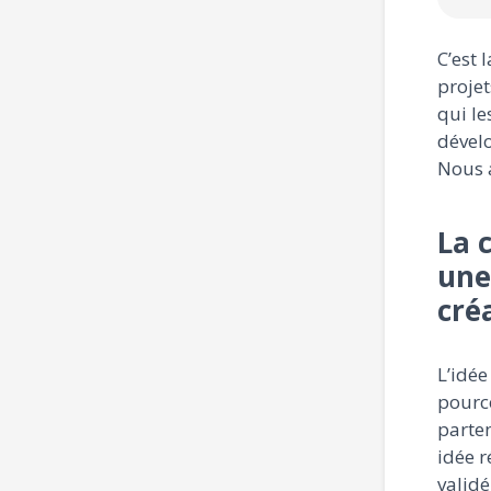
C’est 
proje
qui le
dévelo
Nous a
La 
une
cré
L’idée
pource
parten
idée r
validé