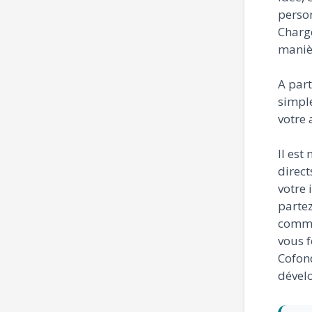
person
Charge
manièr
A part
simple
votre 
Il est
direct
votre 
partez
comme
vous f
Cofond
dévelo