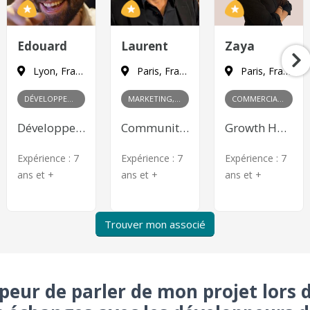
Edouard
Laurent
Zaya
Lyon, France
Paris, France
Paris, France
DÉVELOPPEMENT
MARKETING, PRODUIT
COMMERCIAL, MARKETING
Développeur Web Front-end
Community Management, Content Marketing, Publicité en ligne, Product Management
Growth Hacking, Content Marketing, Publicité en ligne, Relations publiques, Gestion des partenariats, Négociation commerciale, Développement de réseau, Analyse des marchés
Expérience :
7
Expérience :
7
Expérience :
7
ans et +
ans et +
ans et +
Trouver mon associé
i peur de parler de mon projet lors 