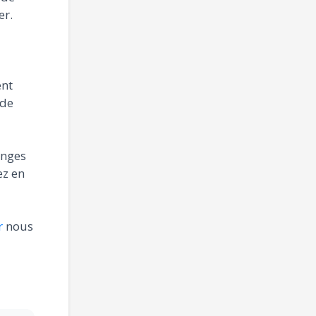
er.
ent
 de
anges
ez en
r
nous