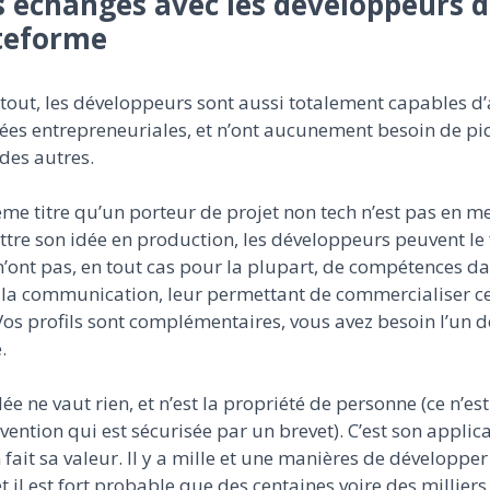
 échanges avec les développeurs d
teforme
tout, les développeurs sont aussi totalement capables d’
ées entrepreneuriales, et n’ont aucunement besoin de pi
 des autres.
e titre qu’un porteur de projet non tech n’est pas en m
tre son idée en production, les développeurs peuvent le 
’ont pas, en tout cas pour la plupart, de compétences da
 la communication, leur permettant de commercialiser ce
Vos profils sont complémentaires, vous avez besoin l’un d
.
ée ne vaut rien, et n’est la propriété de personne (ce n’es
vention qui est sécurisée par un brevet). C’est son applic
 fait sa valeur. Il y a mille et une manières de développe
et il est fort probable que des centaines voire des milliers