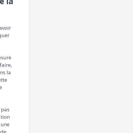
e la
avoir
quer
esure
faire,
ns la
tte
e
t pas
ation
r une
 de