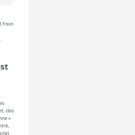
l frein
.
est
es
t, des
nne »
tré,
r(e)