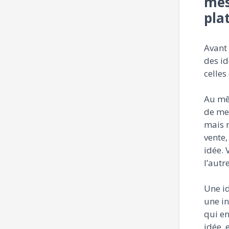
mes
pla
Avant 
des id
celles
Au mêm
de met
mais n
vente,
idée. 
l’autre
Une id
une in
qui en
idée, 