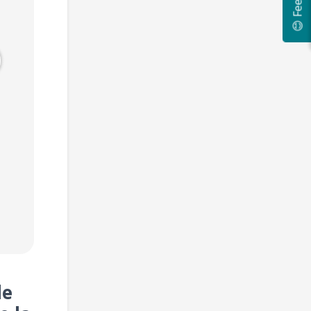
😊 Feedback
Gilles
Davy
Yousra
Paris, France
Valence, France
Paris, France
DÉVELOPPEMENT, DATA, INTELLIGENCE ARTIFICIELLE
DÉVELOPPEMENT, INTELLIGENCE ARTIFICIELLE
MARKETING
10 000 €
Développeur Web Back-end, Développeur Web Front-end, Ingénieur logiciel, IOT, Machine Learning
SEO/SEA, Growth Hacking, Content Marketing, Publicité en ligne
Expérience :
7
Expérience :
7
Expérience :
7
ans et +
ans et +
ans et +
de