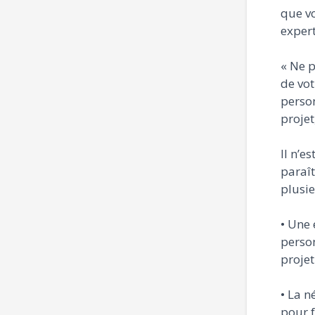
que vo
expert
« Ne p
de vot
person
projet
Il n’e
paraît
plusie
• Une 
person
projet
• La n
pour 