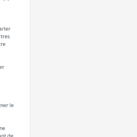
arler
utres
tre
er
ner le
nne
ant de