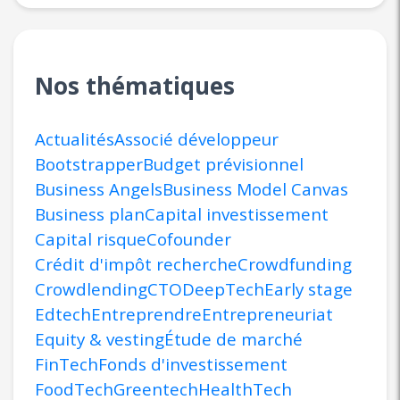
Nos thématiques
Actualités
Associé développeur
Bootstrapper
Budget prévisionnel
Business Angels
Business Model Canvas
Business plan
Capital investissement
Capital risque
Cofounder
Crédit d'impôt recherche
Crowdfunding
Crowdlending
CTO
DeepTech
Early stage
Edtech
Entreprendre
Entrepreneuriat
Equity & vesting
Étude de marché
FinTech
Fonds d'investissement
FoodTech
Greentech
HealthTech