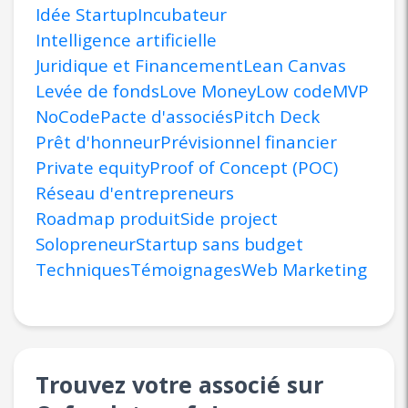
Idée Startup
Incubateur
Intelligence artificielle
Juridique et Financement
Lean Canvas
Levée de fonds
Love Money
Low code
MVP
NoCode
Pacte d'associés
Pitch Deck
Prêt d'honneur
Prévisionnel financier
Private equity
Proof of Concept (POC)
Réseau d'entrepreneurs
Roadmap produit
Side project
Solopreneur
Startup sans budget
Techniques
Témoignages
Web Marketing
Trouvez votre associé sur