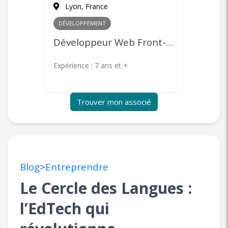
Paris, France
Paris
MARKETING
+ 1
COMME
Développeur Web Front-end
Community Management, Content Marketing, Publicité en ligne, Product Management
Expérience :
7 ans et +
Expérie
Trouver mon associé
Blog
>
Entreprendre
Le Cercle des Langues :
l’EdTech qui