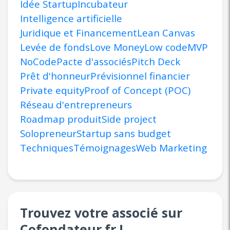
Idée Startup
Incubateur
Intelligence artificielle
Juridique et Financement
Lean Canvas
Levée de fonds
Love Money
Low code
MVP
NoCode
Pacte d'associés
Pitch Deck
Prêt d'honneur
Prévisionnel financier
Private equity
Proof of Concept (POC)
Réseau d'entrepreneurs
Roadmap produit
Side project
Solopreneur
Startup sans budget
Techniques
Témoignages
Web Marketing
Trouvez votre associé sur
Cofondateur.fr !