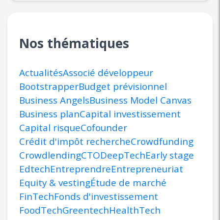
Nos thématiques
Actualités
Associé développeur
Bootstrapper
Budget prévisionnel
Business Angels
Business Model Canvas
Business plan
Capital investissement
Capital risque
Cofounder
Crédit d'impôt recherche
Crowdfunding
Crowdlending
CTO
DeepTech
Early stage
Edtech
Entreprendre
Entrepreneuriat
Equity & vesting
Étude de marché
FinTech
Fonds d'investissement
FoodTech
Greentech
HealthTech