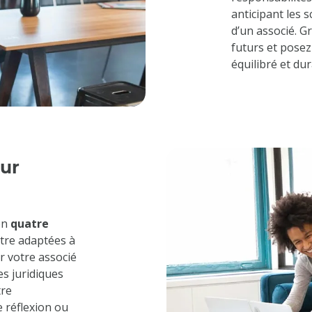
anticipant les 
d’un associé. Gr
futurs et posez
équilibré et dur
our
on
quatre
être adaptées à
r votre associé
es juridiques
tre
 réflexion ou