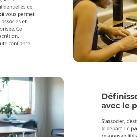
fidentielles de
té
vous permet
 associés et
orisée. Ce
crétion,
ute confiance.
Définisse
avec le 
S’associer, c’es
le départ. Le
pa
responsabilités