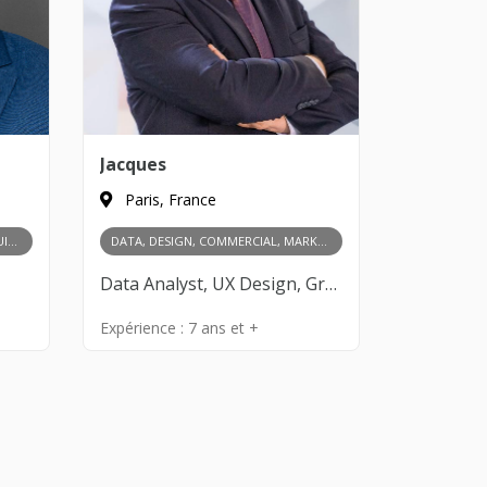
Jacques
Paris, France
COMMERCIAL, MARKETING, PRODUIT, RH ET MANAGEMENT
DATA, DESIGN, COMMERCIAL, MARKETING, FINANCES, PRODUIT, RH ET MANAGEMENT
Data Analyst, UX Design, Growth Hacking, Prospection clients, Gestion des partenariats, Négociation commerciale, Développement de réseau, Analyse des marchés, Recherche de financement, Gestion budgétaire, Comptabilité et fiscalité, Levée de fonds, Gestion de trésorerie, Product Management, Design Thinking, Innovation et R&D, Prototypage, Validation de marché, Recrutement, Gestion d’équipe, Formation des collaborateurs, Culture d’entreprise, Leadership
Expérience :
7 ans et +