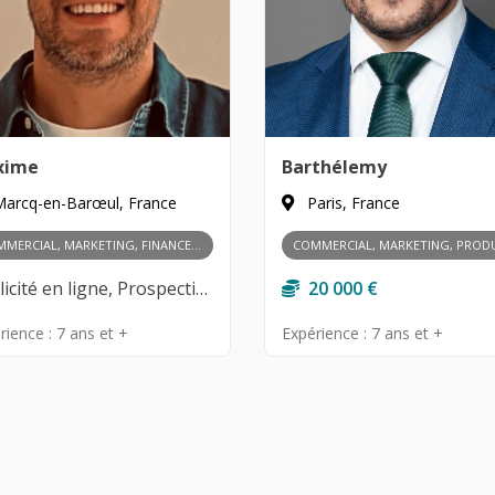
xime
Barthélemy
arcq-en-Barœul, France
Paris, France
COMMERCIAL, MARKETING, FINANCES, PRODUIT, RH ET MANAGEMENT
Publicité en ligne, Prospection clients, Gestion des partenariats, Négociation commerciale, Développement de réseau, Analyse des marchés, Recherche de financement, Gestion budgétaire, Product Management, Recrutement, Gestion d’équipe, Formation des collaborateurs, Culture d’entreprise, Leadership
20 000 €
rience :
7 ans et +
Expérience :
7 ans et +