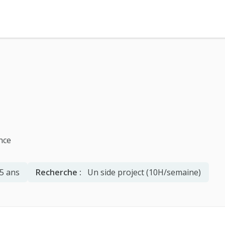
nce
5 ans
Recherche :
Un side project (10H/semaine)