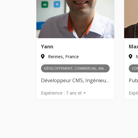
Yann
Ma
Rennes, France
M
DÉVELOPPEMENT, COMMERCIAL, MARKETING, FINANCES, PRODUIT, RH ET MANAGEMENT
Développeur CMS, Ingénieur logiciel, Développeur fullstack, SEO/SEA, Growth Hacking, Content Marketing, Publicité en ligne, Relations publiques, Prospection clients, Gestion des partenariats, Négociation commerciale, Développement de réseau, Analyse des marchés, Recherche de financement, Gestion budgétaire, Comptabilité et fiscalité, Levée de fonds, Gestion de trésorerie, Product Management, Design Thinking, Innovation et R&D, Prototypage, Validation de marché, Recrutement, Gestion d’équipe
Expérience :
7 ans et +
Expé