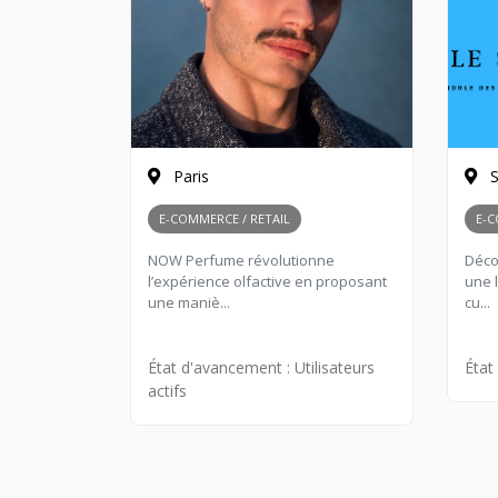
Paris
S
E-COMMERCE / RETAIL
E-C
NOW Perfume révolutionne
Déco
l’expérience olfactive en proposant
une l
une maniè...
cu...
État d'avancement :
Utilisateurs
État
actifs