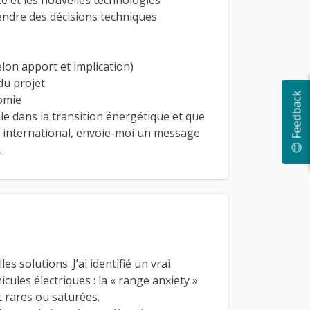
te et les nouvelles technologies
endre des décisions techniques
elon apport et implication)
 du projet
😊 Feedback
omie
tile dans la transition énergétique et que
el international, envoie-moi un message
.
s solutions. J’ai identifié un vrai
ules électriques : la « range anxiety »
t rares ou saturées.