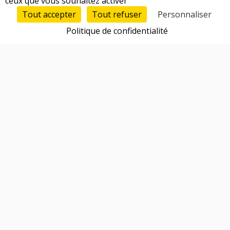
ceux que vous souhaitez activer
Tout accepter
Tout refuser
Personnaliser
Politique de confidentialité
Fonctionnalités
Trouver un cofondateur
Réseau d'entrepreneurs
Talents 100% vérifiés et qualifiés
Simulateur de répartition des parts