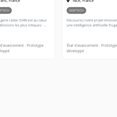
aris, France
Nice, France
EPTECH
DEEPTECH
agerie radar (SAR) est au cœur
Découvrez notre projet innovant
écisions les plus critiques : ...
une intelligence artificielle frugal
 d'avancement :
Prototype
État d'avancement :
Prototyp
loppé
développé