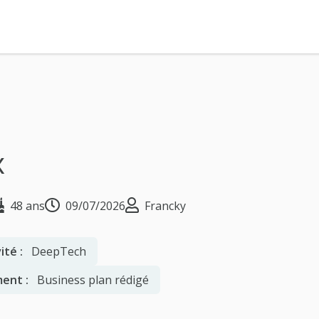
x
48 ans
09/07/2026
Francky
ité :
DeepTech
ent :
Business plan rédigé