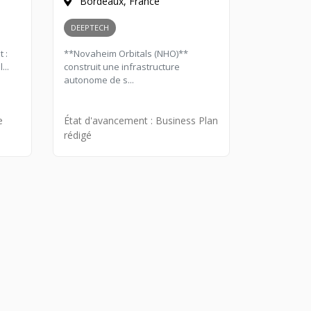
Bordeaux, France
DEEPTECH
 :
**Novaheim Orbitals (NHO)**
...
construit une infrastructure
autonome de s...
e
État d'avancement :
Business Plan
rédigé