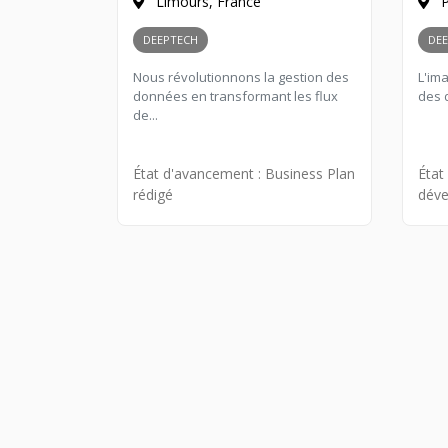
Limours, France
P
DEEPTECH
DE
Nous révolutionnons la gestion des
L'im
données en transformant les flux
des d
de...
État d'avancement :
Business Plan
État
rédigé
déve