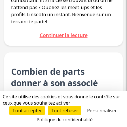
combattant. Et si la clé se trouvait là où on ne
l’attend pas ? Oubliez les meet-ups et les
profils LinkedIn un instant. Bienvenue sur un
terrain de padel.
Continuer la lecture
Combien de parts
donner à son associé
développeur en 2025 ?
Ce site utilise des cookies et vous donne le contrôle sur
ceux que vous souhaitez activer
#Entreprendre
#Juridique et
Tout accepter
Tout refuser
Personnaliser
08/11/2024
Financement
Politique de confidentialité