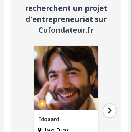
recherchent un projet
d'entrepreneuriat sur
Cofondateur.fr
Laurent
Zaya
Paris, France
Paris, F