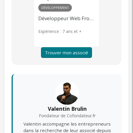
MARKETING
+ 1
COMMERCIA
Développeur Web Front-end
Community Management, Content Marketing, Publicité en ligne, Product Management
s et +
Expérience :
7 ans et +
Expérience 
Trouver mon associé
Valentin Brulin
Fondateur de Cofondateur.fr
Valentin accompagne les entrepreneurs
dans la recherche de leur associé depuis