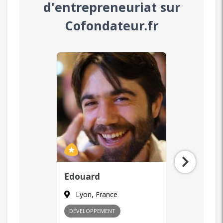
d'entrepreneuriat sur
Cofondateur.fr
Laurent
Zaya
Paris, France
Paris, F
MARKETING
+ 1
COMMERCIA