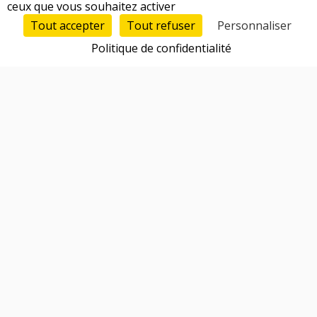
ceux que vous souhaitez activer
Tout accepter
Tout refuser
Personnaliser
Politique de confidentialité
Fonctionnalités
Trouver un cofondateur
Réseau d'entrepreneurs
Talents 100% vérifiés et qualifiés