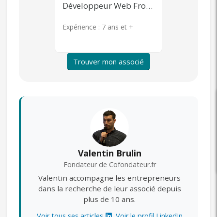
Développeur Web Front-end
Community Management, Content Marketing, Publicité en ligne, Product Management
s et +
Expérience :
7 ans et +
Expérience 
Trouver mon associé
Valentin Brulin
Fondateur de Cofondateur.fr
Valentin accompagne les entrepreneurs
dans la recherche de leur associé depuis
plus de 10 ans.
Voir tous ses articles
Voir le profil LinkedIn