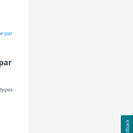
pe par
 par
 types