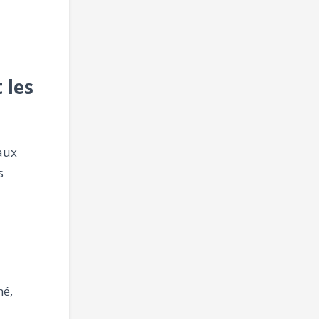
 les
 aux
s
hé,