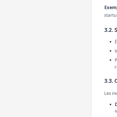
Exemp
startu
3.2.
É
V
P
c
3.3.
Les in
i