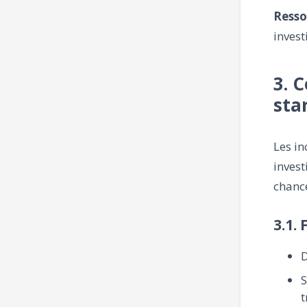
Resso
invest
3. 
sta
Les in
invest
chance
3.1.
D
S
t