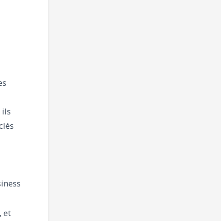
es
ils
clés
iness
 et