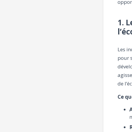
oppor
1. 
l’é
Les i
pour s
dével
agisse
de l’é
Ce qu
m
R