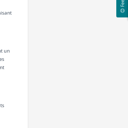
😊 Feedback
nisant
nt un
es
nt
ts