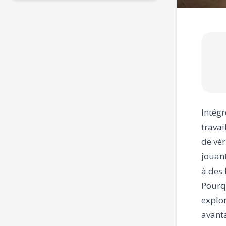
Intégr
trava
de vér
jouant
à des 
Pourqu
explor
avanta