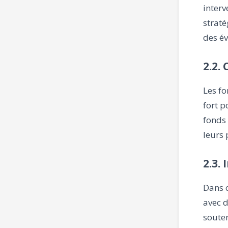
interv
straté
des é
2.2.
Les fo
fort p
fonds
leurs 
2.3.
Dans c
avec 
souten