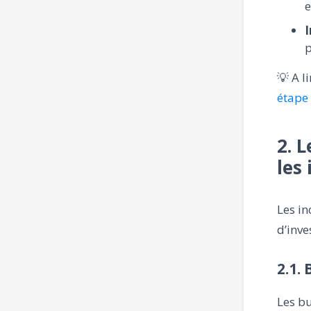
e
I
p
💡 A l
étape
2. 
les
Les in
d’inve
2.1.
Les bu