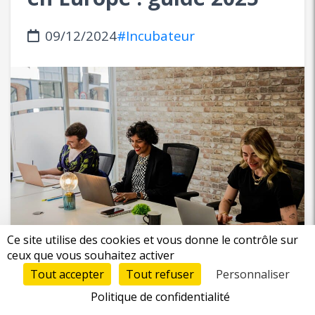
09/12/2024
#Incubateur
Ce site utilise des cookies et vous donne le contrôle sur
ceux que vous souhaitez activer
Tout accepter
Tout refuser
Personnaliser
En 2025, les incubateurs jouent un rôle clé
Politique de confidentialité
dans l’écosystème entrepreneurial, offrant des