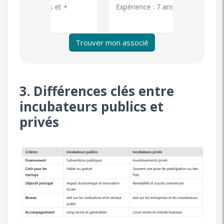
s et +
Expérience :
7 ans et +
Expérience 
Trouver mon associé
3. Différences clés entre
incubateurs publics et
privés