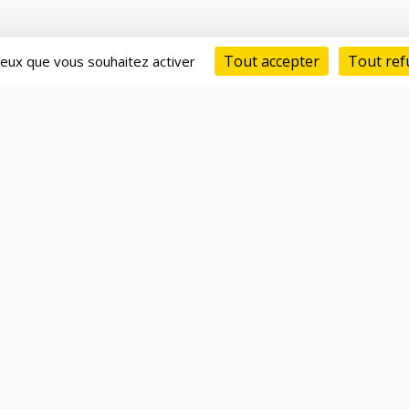
Tout accepter
Tout ref
 ceux que vous souhaitez activer
Réseau d'entrepreneurs
Ta
IA de matching avancé
Ge
Compatibilité & compétences
Ac