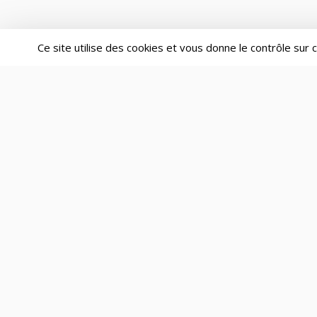
Ce site utilise des cookies et vous donne le contrôle sur
Fonctionnalités
Trouver un cofondateur
Simulateur de répartition des parts
Le Kit Cofondateur