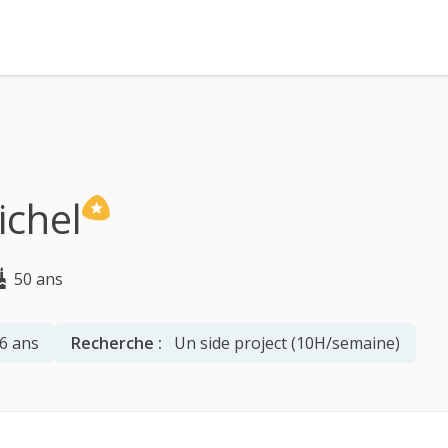
ichel
50 ans
6 ans
Recherche :
Un side project (10H/semaine)