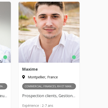
Maxime
Montpellier, France
DÉVELOPPEMENT, COMMERCIAL, MARKETING, FINANCES, PRODUIT, RH ET MANAGEMENT
COMMERCIAL, FINANCES, RH ET MANAGEMENT
Développeur CMS, Ingénieur logiciel, Développeur fullstack, SEO/SEA, Growth Hacking, Content Marketing, Publicité en ligne, Relations publiques, Prospection clients, Gestion des partenariats, Négociation commerciale, Développement de réseau, Analyse des marchés, Recherche de financement, Gestion budgétaire, Comptabilité et fiscalité, Levée de fonds, Gestion de trésorerie, Product Management, Design Thinking, Innovation et R&D, Prototypage, Validation de marché, Recrutement, Gestion d’équipe
Prospection clients, Gestion des partenariats, Négociation commerciale, Développement de réseau, Analyse des marchés, Gestion budgétaire, Gestion de trésorerie, Recrutement, Gestion d’équipe, Formation des collaborateurs, Culture d’entreprise, Leadership
Expérience :
2-7 ans