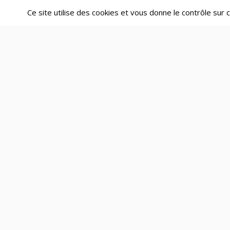
Ce site utilise des cookies et vous donne le contrôle sur
Fonctionnalités
Trouver un cofondateur
Simulateur de répartition des parts
Le Kit Cofondateur
Cohésion & lancement