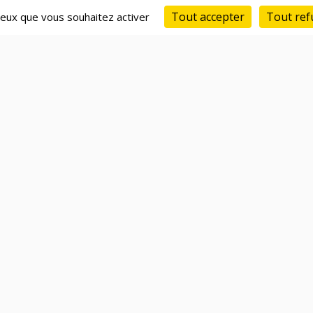
Tout accepter
Tout ref
 ceux que vous souhaitez activer
Réseau d'entrepreneurs
Ta
IA de matching avancé
Ge
Compatibilité & compétences
Ac
Recherche de financement