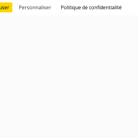
user
Personnaliser
Politique de confidentialité
lents 100% vérifiés et qualifiés
stion des candidats
compagnement juridique