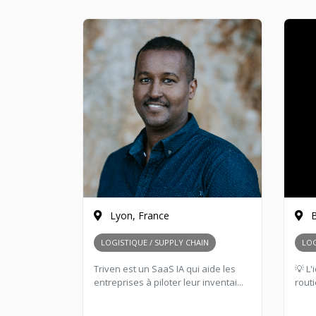
Lyon, France
B
LOGISTIQUE / SUPPLY CHAIN
LOG
Triven est un SaaS IA qui aide les
💡 L
entreprises à piloter leur inventai...
routi