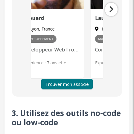
Laurent
Zaya
Paris, France
Paris, F
MARKETING
+ 1
COMMERCIA
Développeur Web Front-end
Community Management, Content Marketing, Publicité en ligne, Product Management
s et +
Expérience :
7 ans et +
Expérience 
Trouver mon associé
3. Utilisez des outils no-code
ou low-code