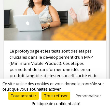
Le prototypage et les tests sont des étapes
cruciales dans le développement d’un MVP
(Minimum Viable Product). Ces étapes
permettent de transformer une idée en un
produit tangible, de tester son efficacité et de
recueillir des retours précieux avant de passer
Ce site utilise des cookies et vous donne le contrôle sur
à une version complète. Heureusement, il
ceux que vous souhaitez activer
existe de nombreuses plateformes dédiées
Tout accepter
Tout refuser
Personnaliser
qui simplifient ce processus. Dans cet article,
Politique de confidentialité
nous explorons les meilleures plateformes