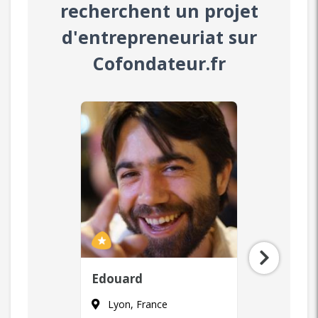
recherchent un projet
d'entrepreneuriat sur
Cofondateur.fr
Laurent
Zaya
Paris, France
Paris, F