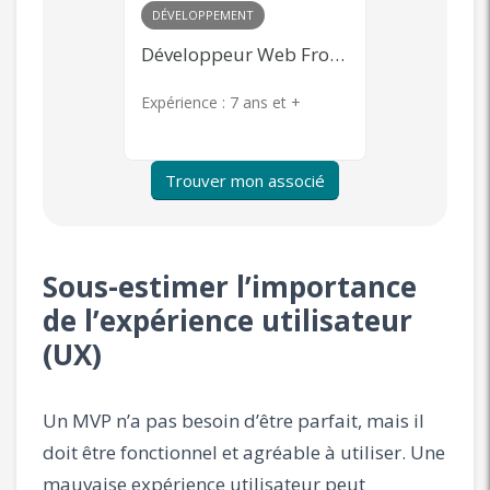
MARKETING
+ 1
COMMERCIA
Développeur Web Front-end
Community Management, Content Marketing, Publicité en ligne, Product Management
s et +
Expérience :
7 ans et +
Expérience 
Trouver mon associé
Sous-estimer l’importance
de l’expérience utilisateur
(UX)
Un MVP n’a pas besoin d’être parfait, mais il
doit être fonctionnel et agréable à utiliser. Une
mauvaise expérience utilisateur peut