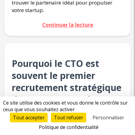
trouver le partenaire idéal pour propulser
votre startup.
Continuer la lecture
Pourquoi le CTO est
souvent le premier
recrutement stratégique
d’une startup tech
Ce site utilise des cookies et vous donne le contrôle sur
ceux que vous souhaitez activer
31/12/2024
#Associé développeur
Tout accepter
Tout refuser
Personnaliser
Politique de confidentialité