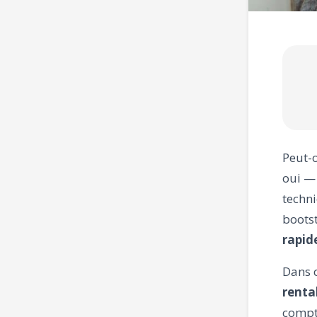
Peut-o
oui —
techni
bootst
rapi
Dans c
renta
compt