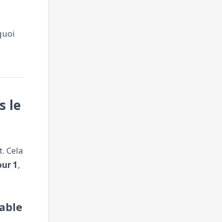
quoi
s le
t. Cela
our 1
,
able