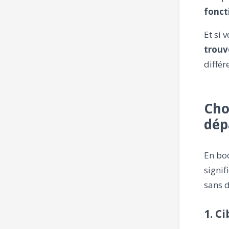
foncti
Et si 
trouv
différ
Cho
dép
En boo
signif
sans 
1. C