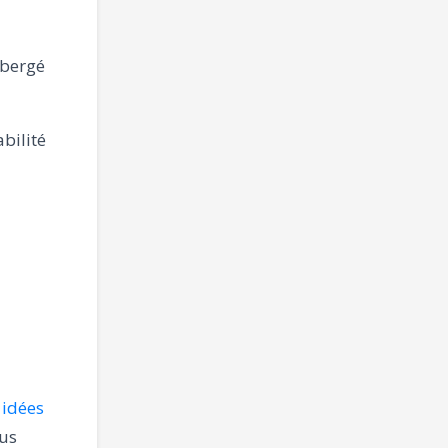
ébergé
abilité
 idées
ous