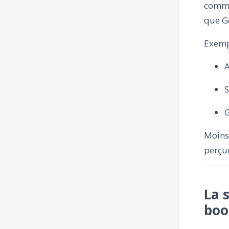
comm
que G
Exemp
A
S
G
Moins 
perçu
La 
boo