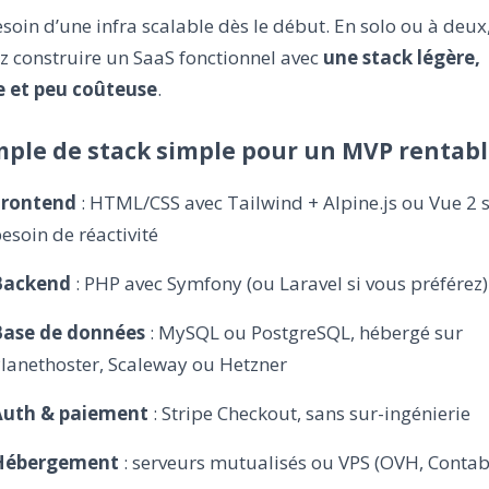
soin d’une infra scalable dès le début. En solo ou à deux
z construire un SaaS fonctionnel avec
une stack légère,
e et peu coûteuse
.
ple de stack simple pour un MVP rentable
Frontend
: HTML/CSS avec Tailwind + Alpine.js ou Vue 2 s
esoin de réactivité
Backend
: PHP avec Symfony (ou Laravel si vous préférez)
Base de données
: MySQL ou PostgreSQL, hébergé sur
lanethoster, Scaleway ou Hetzner
Auth & paiement
: Stripe Checkout, sans sur-ingénierie
Hébergement
: serveurs mutualisés ou VPS (OVH, Contab