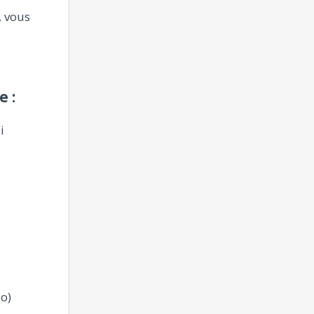
, vous
 :
i
o)