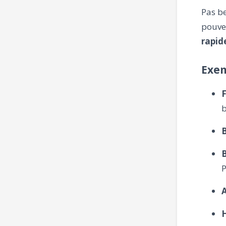
Pas be
pouve
rapid
Exem
b
P