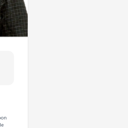
bon
le