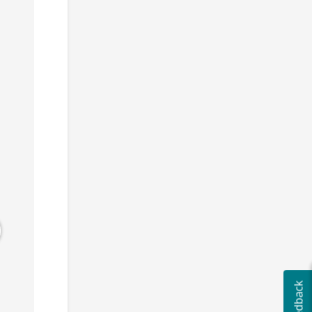
Gilles
Davy
Yousra
Paris, France
Valence, France
Paris, France
DÉVELOPPEMENT, DATA, INTELLIGENCE ARTIFICIELLE
DÉVELOPPEMENT, INTELLIGENCE ARTIFICIELLE
MARKETING
10 000 €
Développeur Web Back-end, Développeur Web Front-end, Ingénieur logiciel, IOT, Machine Learning
SEO/SEA, Growth Hacking, Content Marketing, Publicité en ligne