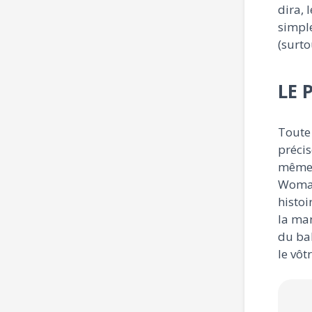
dira, 
simple
(surto
LE 
Toute 
précis
même 
Woman 
histoi
la man
du bal
le vôtr