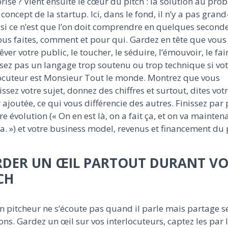
rise ? Vient ensuite le cœur du pitch : la solution au pro
e concept de la startup. Ici, dans le fond, il n’y a pas gran
 si ce n’est que l’on doit comprendre en quelques second
us faites, comment et pour qui. Gardez en tête que vous
rêver votre public, le toucher, le séduire, l’émouvoir, le fair
isez pas un langage trop soutenu ou trop technique si vo
locuteur est Monsieur Tout le monde. Montrez que vous
ssez votre sujet, donnez des chiffres et surtout, dites vot
 ajoutée, ce qui vous différencie des autres. Finissez par 
re évolution (« On en est là, on a fait ça, et on va mainten
ça. ») et votre business model, revenus et financement du 
DER UN ŒIL PARTOUT DURANT VO
CH
 pitcheur ne s’écoute pas quand il parle mais partage s
ns. Gardez un œil sur vos interlocuteurs, captez les par 