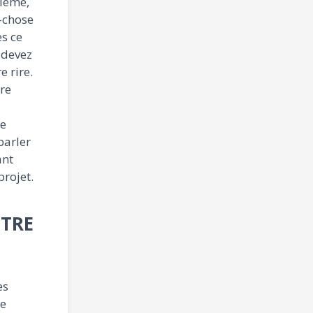
blème,
d-chose
es ce
 devez
e rire.
tre
re
parler
ant
projet.
TRE
es
le