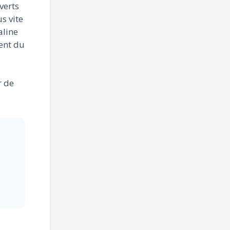
verts
us vite
aline
ent du
r de