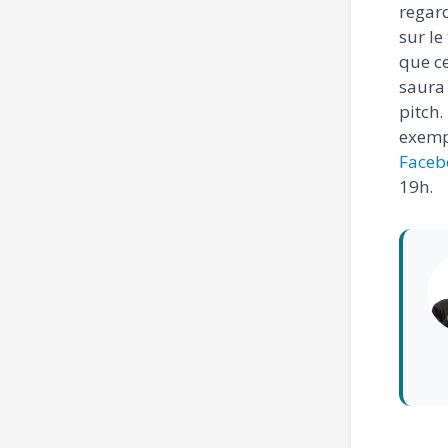
regard
sur le
que ce
saura
pitch.
exempl
Faceb
19h.