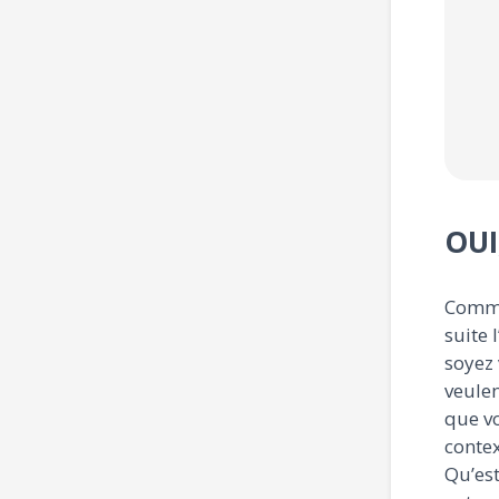
Expérience :
7
Expérience :
7
Expérience :
7
ans et +
ans et +
ans et +
OUI
Comme
suite 
soyez 
veulen
que vo
contex
Qu’est