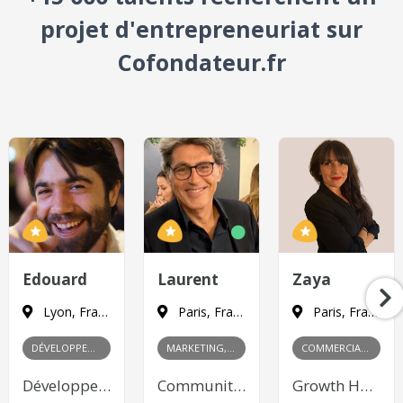
projet d'entrepreneuriat sur
Cofondateur.fr
Edouard
Laurent
Zaya
Lyon, France
Paris, France
Paris, France
DÉVELOPPEMENT
MARKETING, PRODUIT
COMMERCIAL, MARKETING
Développeur Web Front-end
Community Management, Content Marketing, Publicité en ligne, Product Management
Growth Hacking, Content Marketing, Publicité en ligne, Relations publiques, Gestion des partenariats, Négociation commerciale, Développement de réseau, Analyse des marchés