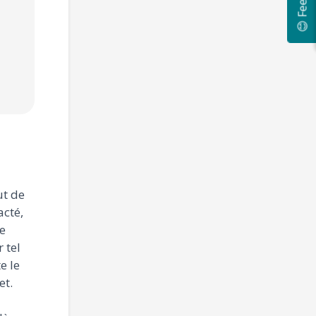
😊 Feedback
Expérience :
7
Expérience :
7
Expérience :
7
ans et +
ans et +
ans et +
ut de
acté,
e
 tel
e le
et.