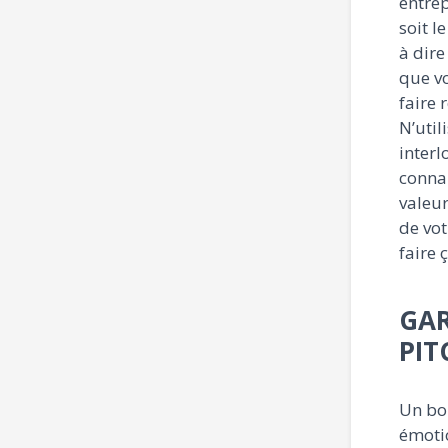
entrep
soit l
à dire
que vo
faire 
N’util
inter
connai
valeur
de vot
faire 
GAR
PIT
Un bon
émotio