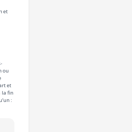
n et
s-
n ou
e
art et
la fin
u’un :