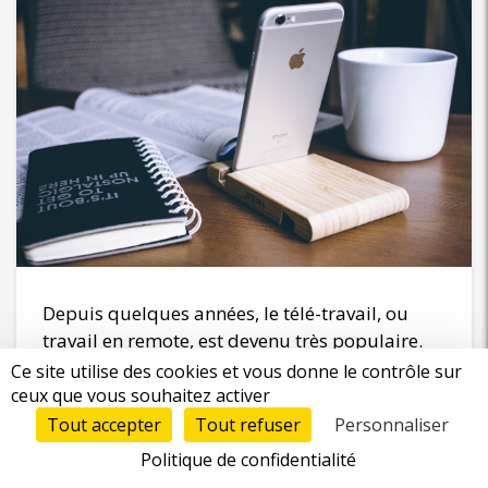
Depuis quelques années, le télé-travail, ou
travail en remote, est devenu très populaire.
Aujourd’hui, nous vous présentons Les bonnes
Ce site utilise des cookies et vous donne le contrôle sur
pratiques pour travailler en remote pour que
ceux que vous souhaitez activer
tout se passe pour le mieux ! Bonne connexion
Tout accepter
Tout refuser
Personnaliser
internet Voici un facteur essentiel
Politique de confidentialité