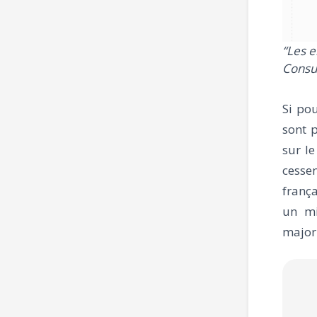
“Les e
Consul
Si pou
sont p
sur le
cessen
frança
un mi
majori