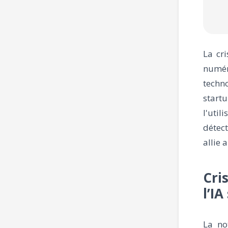
La cri
numéri
techn
start
l'util
détec
allie 
Cri
l’IA
La no