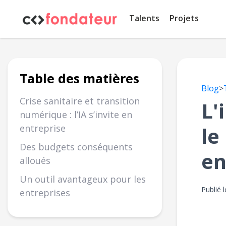
Panneau de gestion des cookies
Talents
Projets
Table des matières
Blog
>
Crise sanitaire et transition
L'
numérique : l’IA s’invite en
entreprise
le
Des budgets conséquents
en
alloués
Un outil avantageux pour les
Publié 
entreprises