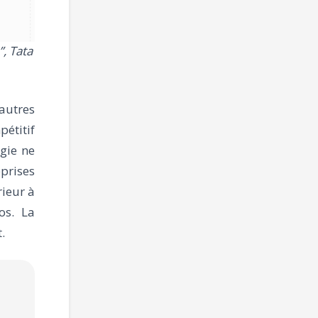
”, Tata
’autres
pétitif
ogie ne
eprises
rieur à
os. La
.