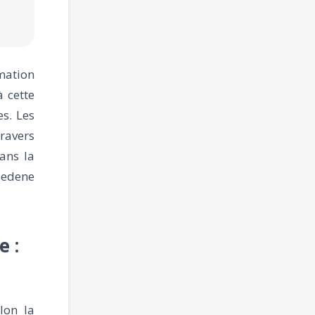
rmation
à cette
s. Les
ravers
dans la
Medene
e :
lon la