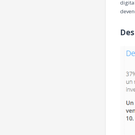
digita
devenu
Des