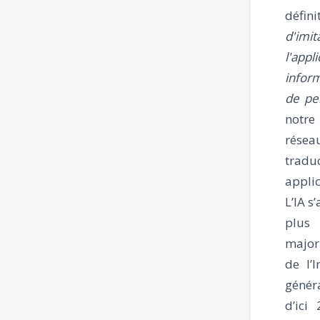
défin
d'imit
l'app
infor
de pe
notre
résea
tradu
applic
L’IA s
plus
major
de l’
généra
d’ici