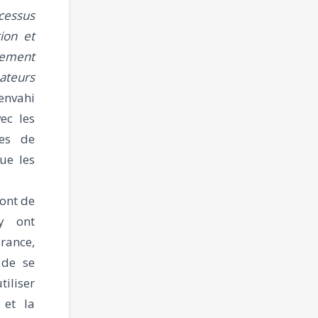
cessus
tion et
nement
ateurs
envahi
ec les
ces de
ue les
font de
y ont
rance,
 de se
tiliser
 et la