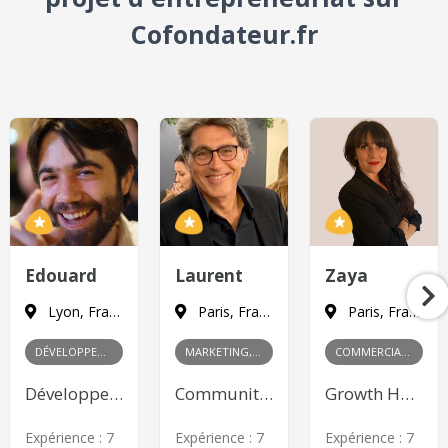
Cofondateur.fr
Edouard
Laurent
Zaya
Lyon, France
Paris, France
Paris, France
DÉVELOPPEMENT
MARKETING, PRODUIT
COMMERCIAL, MARKETING
Développeur Web Front-end
Community Management, Content Marketing, Publicité en ligne, Product Management
Growth Hacking, Content Marketing, Publicité en ligne, Relations publiques, Gestion des partenariats, Négociation commerciale, Développement de réseau, Analyse des marchés
Expérience :
7
Expérience :
7
Expérience :
7