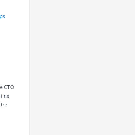
ups
Le CTO
i ne
dre