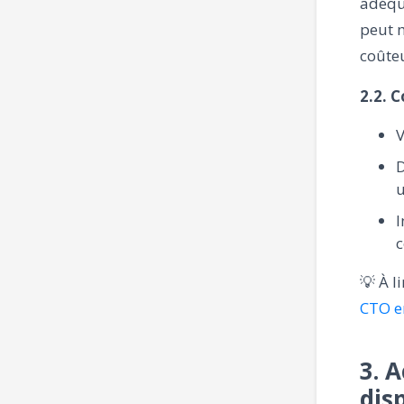
adéqua
peut 
coûte
2.2. 
V
D
u
I
c
💡 À l
CTO e
3. 
dis