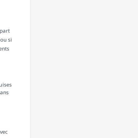
part
ou si
ents
uises
 ans
avec