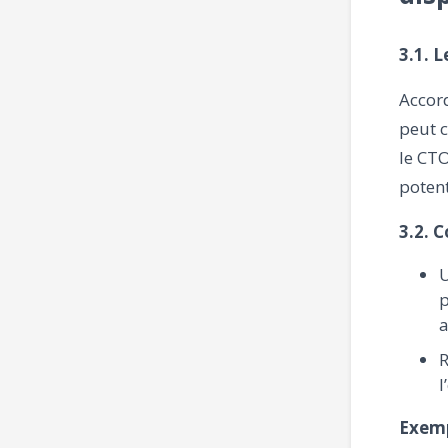
3.1. 
Accord
peut c
le CTO
potent
3.2. 
U
p
a
R
l
Exemp