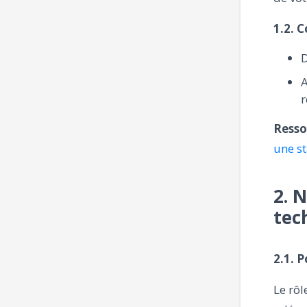
1.2. 
D
A
r
Resso
une s
2. 
tec
2.1. P
Le rôl