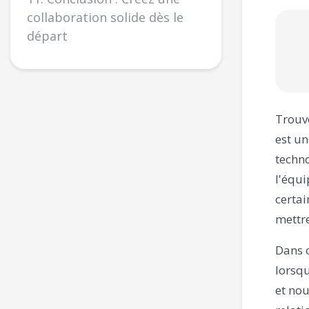
collaboration solide dès le
départ
Trouve
est un
techno
l'équi
certai
mettre
Dans c
lorsqu
et nou