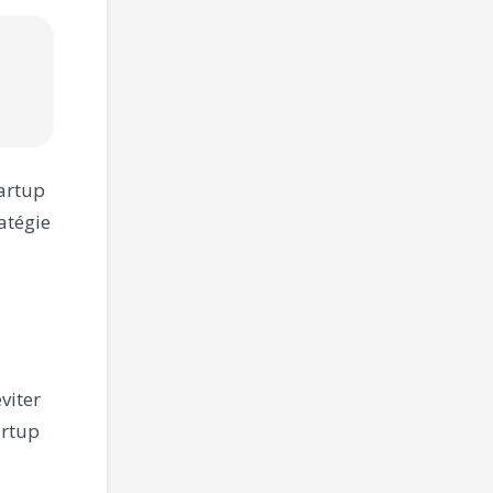
tartup
atégie
viter
artup