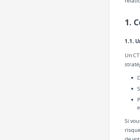
relati
1. 
1.1. 
Un CT
straté
D
S
P
e
Si vou
risque
de vot