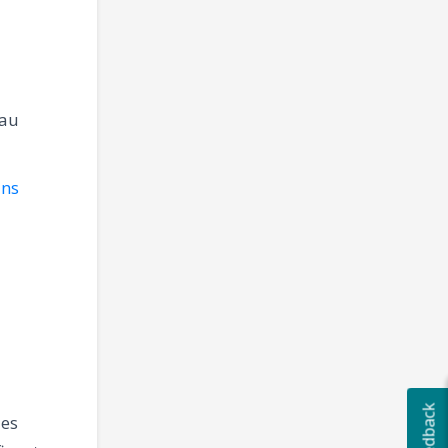
 au
ans
ues