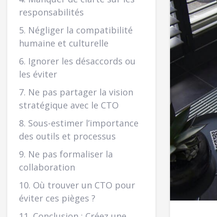
responsabilités
5. Négliger la compatibilité
humaine et culturelle
6. Ignorer les désaccords ou
les éviter
7. Ne pas partager la vision
stratégique avec le CTO
8. Sous-estimer l’importance
des outils et processus
9. Ne pas formaliser la
collaboration
10. Où trouver un CTO pour
éviter ces pièges ?
11. Conclusion : Créez une