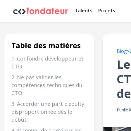
Panneau de gestion des cookies
Talents
Projets
Table des matières
Blog
>
1. Confondre développeur et
Le
CTO
CT
2. Ne pas valider les
compétences techniques du
de
CTO
3. Accorder une part d’equity
Publié 
disproportionnée dès le
début
4. Manquer de clarté sur les