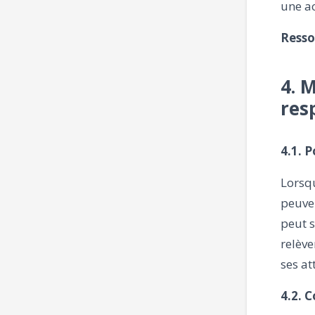
une ac
Resso
4. 
res
4.1. 
Lorsqu
peuve
peut s
relève
ses at
4.2. 