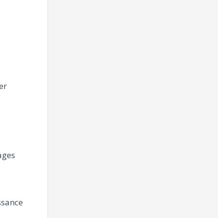
er
gages
s
ssance