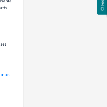
😊 Feedback
fisante
ards
isez
ur un