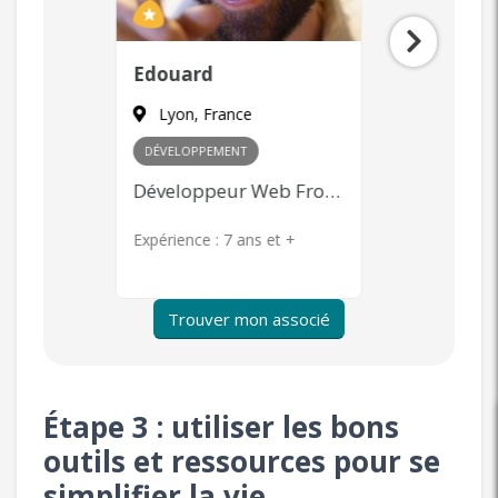
Laurent
Zaya
Paris, France
Paris, F
MARKETING
+ 1
COMMERCIA
Développeur Web Front-end
Community Management, Content Marketing, Publicité en ligne, Product Management
s et +
Expérience :
7 ans et +
Expérience 
Trouver mon associé
Étape 3 : utiliser les bons
outils et ressources pour se
simplifier la vie