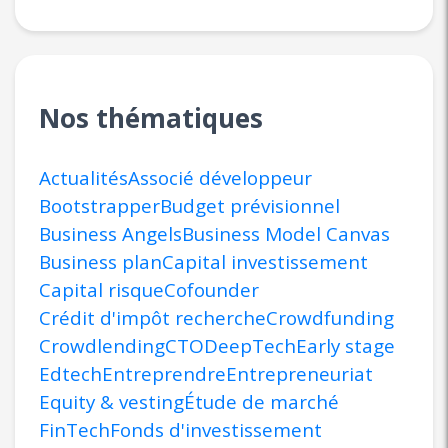
Nos thématiques
Actualités
Associé développeur
Bootstrapper
Budget prévisionnel
Business Angels
Business Model Canvas
Business plan
Capital investissement
Capital risque
Cofounder
Crédit d'impôt recherche
Crowdfunding
Crowdlending
CTO
DeepTech
Early stage
Edtech
Entreprendre
Entrepreneuriat
Equity & vesting
Étude de marché
FinTech
Fonds d'investissement