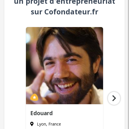
un projet d'entrepreneuriat
sur Cofondateur.fr
Laurent
Zaya
Paris, France
Paris