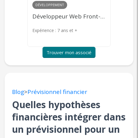
MARKETING
+ 1
COMME
Développeur Web Front-end
Community Management, Content Marketing, Publicité en ligne, Product Management
Expérience :
7 ans et +
Expérie
Trouver mon associé
Blog
>
Prévisionnel financier
Quelles hypothèses
financières intégrer dans
un prévisionnel pour un