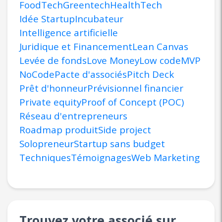
FoodTech
Greentech
HealthTech
Idée Startup
Incubateur
Intelligence artificielle
Juridique et Financement
Lean Canvas
Levée de fonds
Love Money
Low code
MVP
NoCode
Pacte d'associés
Pitch Deck
Prêt d'honneur
Prévisionnel financier
Private equity
Proof of Concept (POC)
Réseau d'entrepreneurs
Roadmap produit
Side project
Solopreneur
Startup sans budget
Techniques
Témoignages
Web Marketing
Trouvez votre associé sur