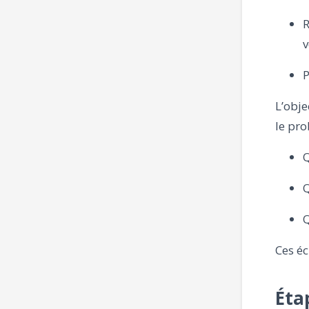
R
v
P
L’objec
le pro
Q
Q
Q
Ces éc
Éta