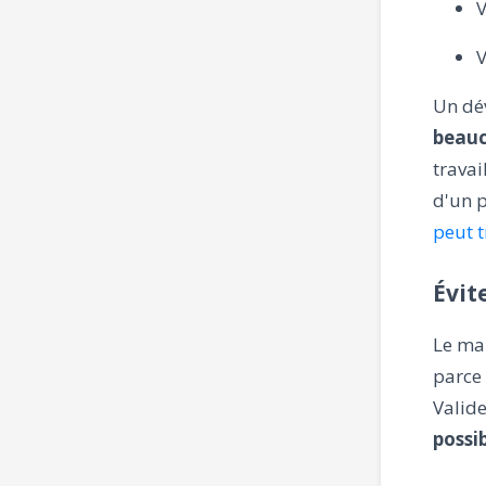
V
V
Un dé
beauc
travai
d'un p
peut t
Évit
Le mar
parce 
Valide
possi