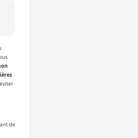
s
vous
 non
ières
éviter
vant de