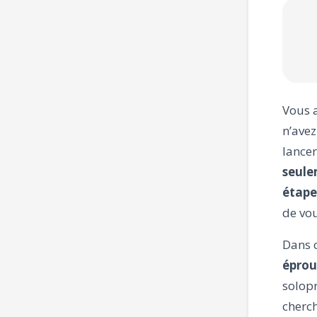
Vous a
n’avez
lancer
seule
étape
de vo
Dans c
éprou
solopr
cherch