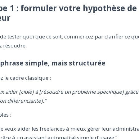
pe 1 : formuler votre hypothèse de
eur
de tester quoi que ce soit, commencez par clarifier ce qu
z résoudre.
phrase simple, mais structurée
ez le cadre classique :
ux aider [cible] à [résoudre un problème spécifique] grâce
ion différenciante].”
les :
Je veux aider les freelances à mieux gérer leur administra
râce à un assistant automatisé simple d’usage.”