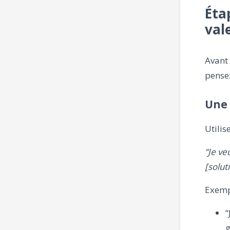
Éta
val
Avant 
pense
Une 
Utilis
“Je ve
[solut
Exemp
“
g