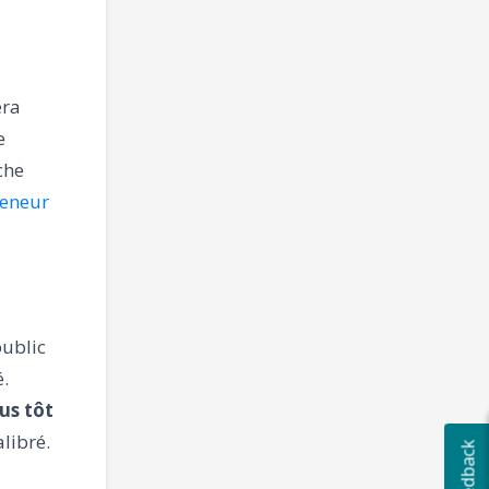
era
e
che
eneur
public
é.
lus tôt
libré.