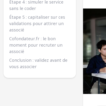
Étape 4 : simuler le service
sans le coder
Étape 5 : capitaliser sur ces
validations pour attirer un
associé
Cofondateur.fr : le bon
moment pour recruter un
associé
Conclusion : validez avant de
vous associer