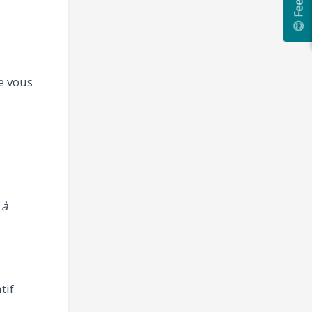
😊 Feedback
e vous
 à
tif