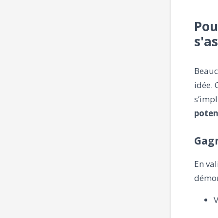
Pou
s'a
Beauc
idée. 
s’impl
potent
Gagn
En va
démon
V