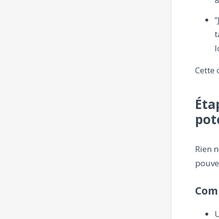
“
t
l
Cette 
Éta
pot
Rien 
pouvez
Comm
U