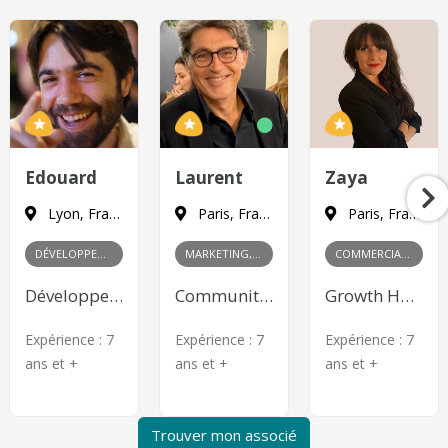
Edouard
Laurent
Zaya
Lyon, France
Paris, France
Paris, France
DÉVELOPPEMENT
MARKETING, PRODUIT
COMMERCIAL, MARKETING
Développeur Web Front-end
Community Management, Content Marketing, Publicité en ligne, Product Management
Growth Hacking, Content Marketing, Publicité en ligne, Relations publiques, Gestion des partenariats, Négociation commerciale, Développement de réseau, Analyse des marchés
Expérience :
7
Expérience :
7
Expérience :
7
ans et +
ans et +
ans et +
Trouver mon associé