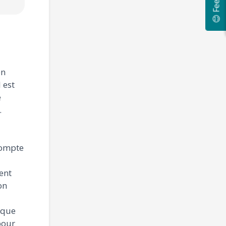
😊 Feedback
en
 est
e
.
compte
ent
on
 que
pour