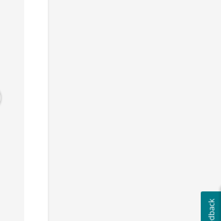
Gilles
Davy
Yousra
Paris, France
Valence, France
Paris, France
DÉVELOPPEMENT, DATA, INTELLIGENCE ARTIFICIELLE
DÉVELOPPEMENT, INTELLIGENCE ARTIFICIELLE
MARKETING
10 000 €
Développeur Web Back-end, Développeur Web Front-end, Ingénieur logiciel, IOT, Machine Learning
SEO/SEA, Growth Hacking, Content Marketing, Publicité en ligne
Expérience :
7
Expérience :
7
Expérience :
7
ans et +
ans et +
ans et +