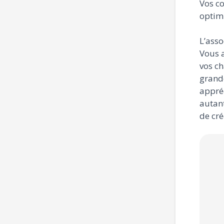
Vos c
optimi
L’asso
Vous a
vos ch
grande
appréc
autan
de cré