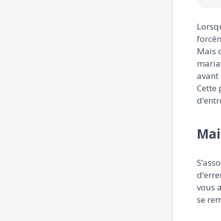
Lorsqu
forcém
Mais c
mariag
avant 
Cette 
d’entr
Mai
S’asso
d’erre
vous a
se rem