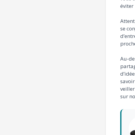
éviter 
Attent
se con
d’entr
proch
Au-del
partag
d’idée
savoi
veille
sur no