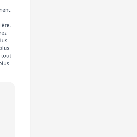
ment.
ière.
rez
plus
 plus
 tout
plus