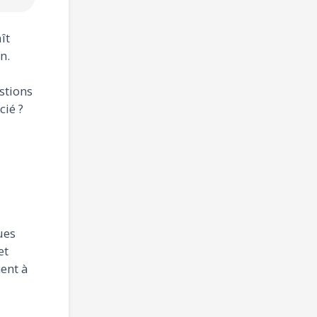
ît
n.
stions
cié ?
ues
et
ent à