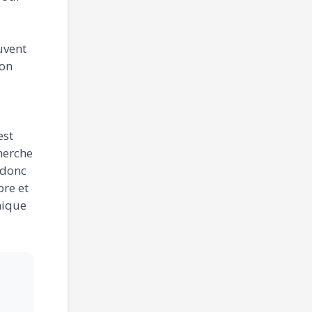
uvent
ion
est
cherche
 donc
re et
nique