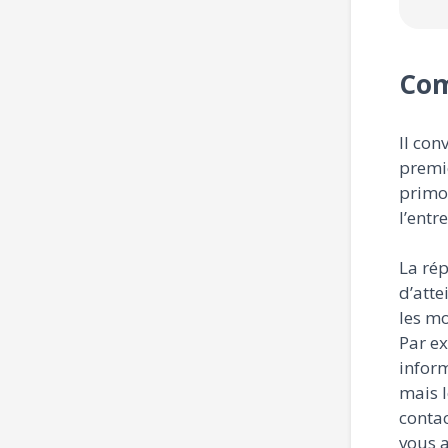
Com
Il con
premie
primo
l’entr
La rép
d’atte
les mo
Par e
infor
mais l
contac
vous a