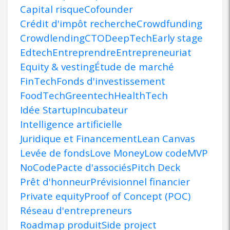
Capital risque
Cofounder
Crédit d'impôt recherche
Crowdfunding
Crowdlending
CTO
DeepTech
Early stage
Edtech
Entreprendre
Entrepreneuriat
Equity & vesting
Étude de marché
FinTech
Fonds d'investissement
FoodTech
Greentech
HealthTech
Idée Startup
Incubateur
Intelligence artificielle
Juridique et Financement
Lean Canvas
Levée de fonds
Love Money
Low code
MVP
NoCode
Pacte d'associés
Pitch Deck
Prêt d'honneur
Prévisionnel financier
Private equity
Proof of Concept (POC)
Réseau d'entrepreneurs
Roadmap produit
Side project