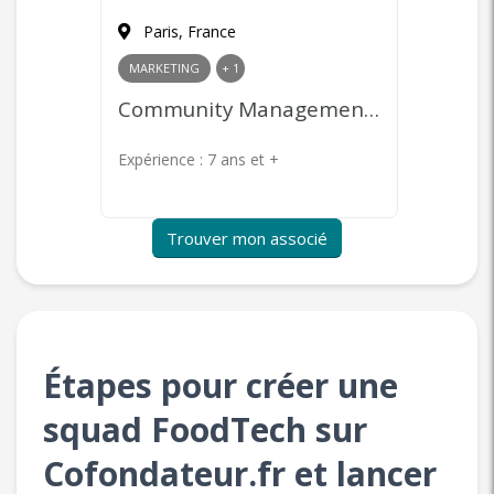
Paris, France
Paris
MARKETING
+ 1
COMME
Développeur Web Front-end
Community Management, Content Marketing, Publicité en ligne, Product Management
Expérience :
7 ans et +
Expérie
Trouver mon associé
Étapes pour créer une
squad FoodTech sur
Cofondateur.fr et lancer