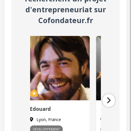
d'entrepreneuriat sur
Cofondateur.fr
Laurent
Zaya
Paris, France
Paris, F
MARKETING
+ 1
COMMERCIA