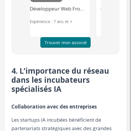
Développeur Web Front-end
Community Management, Content Marketing, Publicité en ligne, Product Management
s et +
Expérience :
7 ans et +
Expérience 
Trouver mon associé
4. L’importance du réseau
dans les incubateurs
spécialisés IA
Collaboration avec des entreprises
Les startups IA incubées bénéficient de
partenariats stratégiques avec des grandes