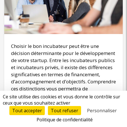
Choisir le bon incubateur peut être une
décision déterminante pour le développement
de votre startup. Entre les incubateurs publics
et incubateurs privés, il existe des différences
significatives en termes de financement,
d’accompagnement et d’objectifs. Comprendre
ces distinctions vous permettra de
sélectionner l’environnement le mieux adapté
Ce site utilise des cookies et vous donne le contrôle sur
à vos besoins entrepreneuriaux. Dans cet
ceux que vous souhaitez activer
article, nous explorons en détail les
Tout accepter
Tout refuser
Personnaliser
caractéristiques, avantages et inconvénients
Politique de confidentialité
de ces deux types d’incubateurs pour vous