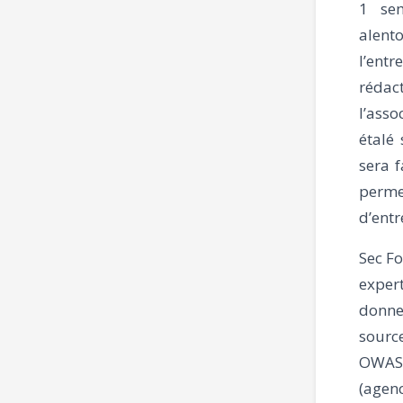
1 sem
alent
l’ent
rédact
l’asso
étalé
sera f
permet
d’entr
Sec Fo
exper
donne
sourc
OWASP
(agenc