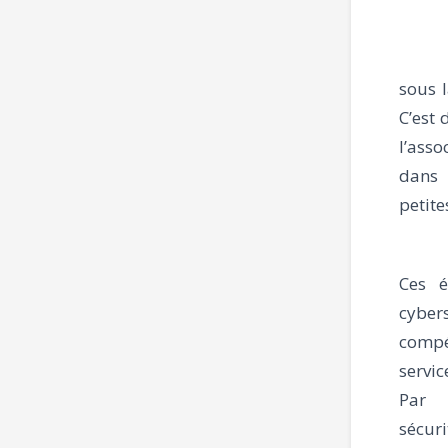
sous l
C’est 
l’asso
dans 
petite
Ces é
cyber
compé
servic
Par 
sécur