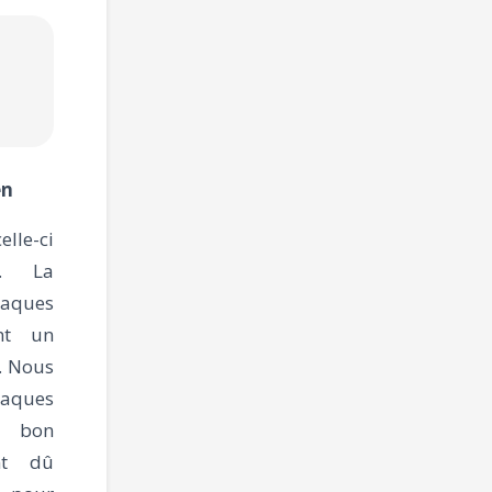
en
lle-ci
ur.
La
aques
ent un
s. Nous
taques
, bon
nt dû