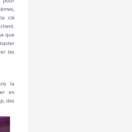
) pour
stèmes,
la clé
client.
ise que
 master
er les
ans la
ter en
p, des