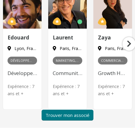
Edouard
Laurent
Zaya
Lyon, France
Paris, France
Paris, France
DÉVELOPPEMENT
MARKETING, PRODUIT
COMMERCIAL, MARKETING
Développeur Web Front-end
Community Management, Content Marketing, Publicité en ligne, Product Management
Growth Hacking, Content Marketing, Publicité en ligne, Relations publiques, Gestion des partenariats, Négociation commerciale, Développement de réseau, Analyse des marchés
Expérience :
7
Expérience :
7
Expérience :
7
ans et +
ans et +
ans et +
Trouver mon associé