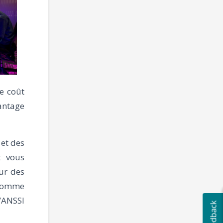
Ce coût
vantage
 et des
t vous
ur des
 comme
’ANSSI