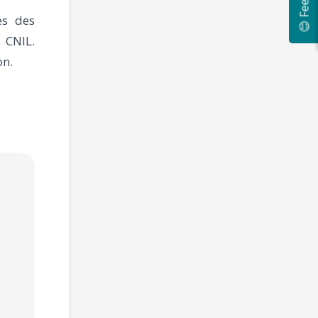
😊 Feedback
es des
 CNIL.
on.