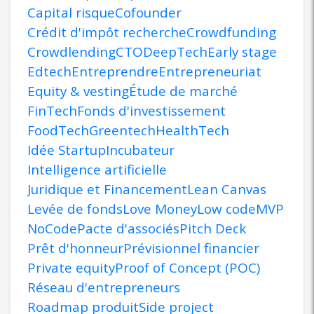
Capital risque
Cofounder
Crédit d'impôt recherche
Crowdfunding
Crowdlending
CTO
DeepTech
Early stage
Edtech
Entreprendre
Entrepreneuriat
Equity & vesting
Étude de marché
FinTech
Fonds d'investissement
FoodTech
Greentech
HealthTech
Idée Startup
Incubateur
Intelligence artificielle
Juridique et Financement
Lean Canvas
Levée de fonds
Love Money
Low code
MVP
NoCode
Pacte d'associés
Pitch Deck
Prêt d'honneur
Prévisionnel financier
Private equity
Proof of Concept (POC)
Réseau d'entrepreneurs
Roadmap produit
Side project