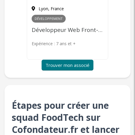
Paris, France
Paris
MARKETING
+ 1
COMME
Développeur Web Front-end
Community Management, Content Marketing, Publicité en ligne, Product Management
Expérience :
7 ans et +
Expérie
Trouver mon associé
Étapes pour créer une
squad FoodTech sur
Cofondateur.fr et lancer