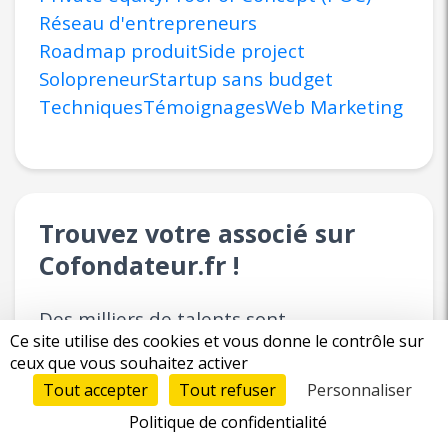
Réseau d'entrepreneurs
Roadmap produit
Side project
Solopreneur
Startup sans budget
Techniques
Témoignages
Web Marketing
Trouvez votre associé sur
Cofondateur.fr !
Des milliers de talents sont
Ce site utilise des cookies et vous donne le contrôle sur
actuellement en recherche active d'un
ceux que vous souhaitez activer
projet innovant.
Tout accepter
Tout refuser
Personnaliser
Politique de confidentialité
Déposez votre projet