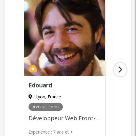
Laurent
Zaya
Paris, France
Paris
MARKETING
+ 1
COMME
Développeur Web Front-end
Community Management, Content Marketing, Publicité en ligne, Product Management
Expérience :
7 ans et +
Expérie