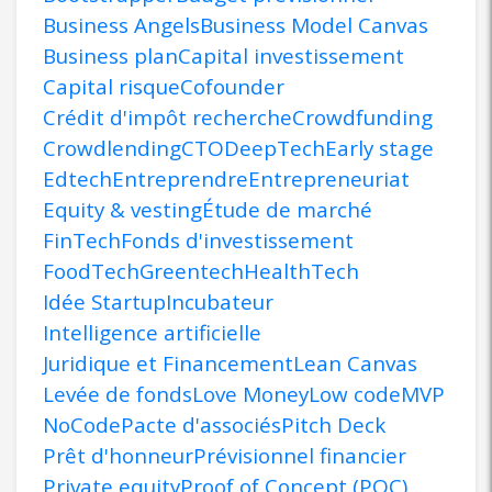
Business Angels
Business Model Canvas
Business plan
Capital investissement
Capital risque
Cofounder
Crédit d'impôt recherche
Crowdfunding
Crowdlending
CTO
DeepTech
Early stage
Edtech
Entreprendre
Entrepreneuriat
Equity & vesting
Étude de marché
FinTech
Fonds d'investissement
FoodTech
Greentech
HealthTech
Idée Startup
Incubateur
Intelligence artificielle
Juridique et Financement
Lean Canvas
Levée de fonds
Love Money
Low code
MVP
NoCode
Pacte d'associés
Pitch Deck
Prêt d'honneur
Prévisionnel financier
Private equity
Proof of Concept (POC)