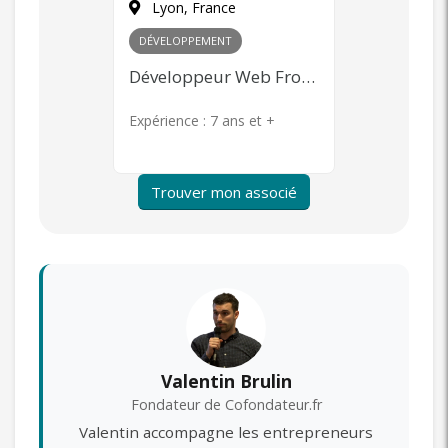
Paris, France
Paris, F
MARKETING
+ 1
COMMERCIA
Développeur Web Front-end
Community Management, Content Marketing, Publicité en ligne, Product Management
s et +
Expérience :
7 ans et +
Expérience 
Trouver mon associé
Valentin Brulin
Fondateur de Cofondateur.fr
Valentin accompagne les entrepreneurs