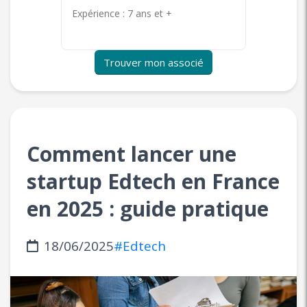
Expérience :
7 ans et +
Expérie
Trouver mon associé
Comment lancer une
startup Edtech en France
en 2025 : guide pratique
18/06/2025
#Edtech