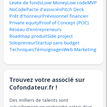
Levée de fonds
Love Money
Low code
MVP
NoCode
Pacte d'associés
Pitch Deck
Prêt d'honneur
Prévisionnel financier
Private equity
Proof of Concept (POC)
Réseau d'entrepreneurs
Roadmap produit
Side project
Solopreneur
Startup sans budget
Techniques
Témoignages
Web Marketing
Trouvez votre associé sur
Cofondateur.fr !
Des milliers de talents sont
actuellement en recherche active d'un