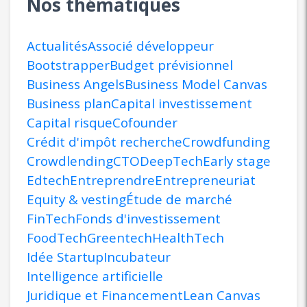
Nos thématiques
Actualités
Associé développeur
Bootstrapper
Budget prévisionnel
Business Angels
Business Model Canvas
Business plan
Capital investissement
Capital risque
Cofounder
Crédit d'impôt recherche
Crowdfunding
Crowdlending
CTO
DeepTech
Early stage
Edtech
Entreprendre
Entrepreneuriat
Equity & vesting
Étude de marché
FinTech
Fonds d'investissement
FoodTech
Greentech
HealthTech
Idée Startup
Incubateur
Intelligence artificielle
Juridique et Financement
Lean Canvas