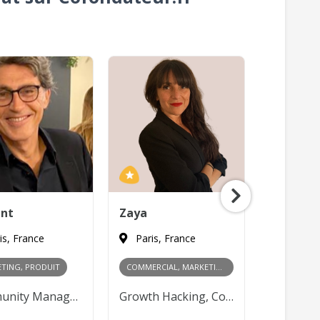
ent
Zaya
Gilles
is, France
Paris, France
Paris, 
TING, PRODUIT
COMMERCIAL, MARKETING
Community Management, Content Marketing, Publicité en ligne, Product Management
Growth Hacking, Content Marketing, Publicité en ligne, Relations publiques, Gestion des partenariats, Négociation commerciale, Développement de réseau, Analyse des marchés
10 00