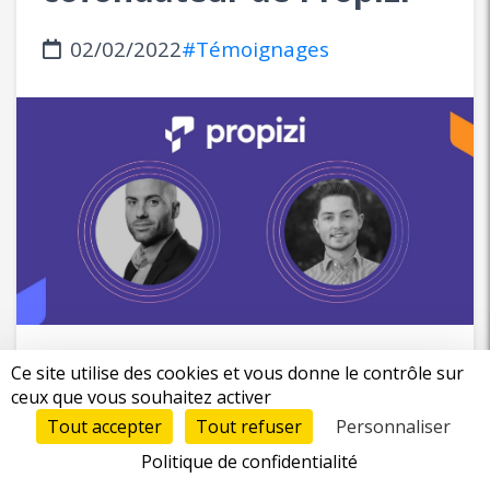
02/02/2022
#Témoignages
Cette semaine, nous avons échangé avec Pierre
Ce site utilise des cookies et vous donne le contrôle sur
ceux que vous souhaitez activer
sur son projet ainsi que sur sa rencontre avec
Maxime qui l'a rejoint en tant que CTO.
Tout accepter
Tout refuser
Personnaliser
Propizi propose de simplifier, d'accélérer et
Politique de confidentialité
d'améliorer vos propositions commerciales.