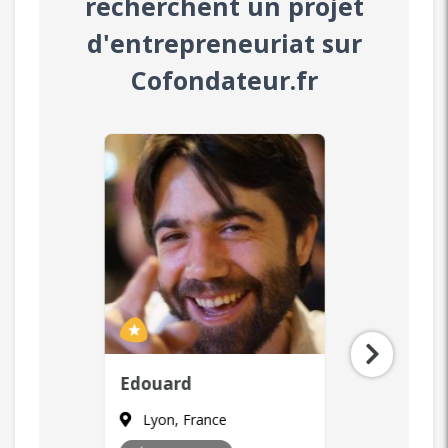
recherchent un projet
d'entrepreneuriat sur
Cofondateur.fr
Laurent
Zaya
Paris, France
Paris, F