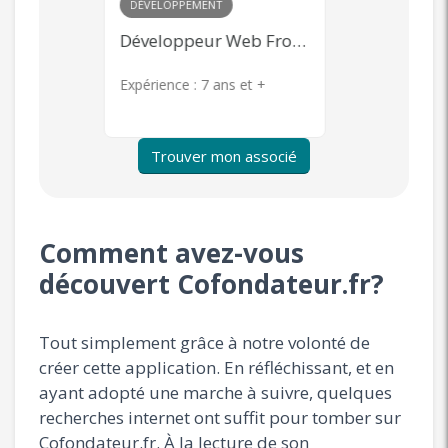
MARKETING
+ 1
COMMERCIA
Développeur Web Front-end
Community Management, Content Marketing, Publicité en ligne, Product Management
s et +
Expérience :
7 ans et +
Expérience 
Trouver mon associé
Comment avez-vous
découvert Cofondateur.fr?
Tout simplement grâce à notre volonté de
créer cette application. En réfléchissant, et en
ayant adopté une marche à suivre, quelques
recherches internet ont suffit pour tomber sur
Cofondateur.fr. À la lecture de son