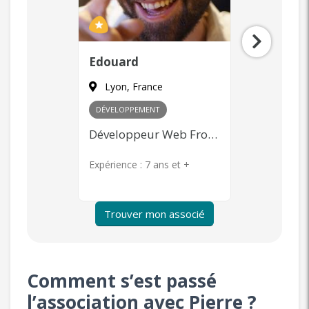
Laurent
Zaya
Paris, France
Paris, F
MARKETING
+ 1
COMMERCIA
Développeur Web Front-end
Community Management, Content Marketing, Publicité en ligne, Product Management
s et +
Expérience :
7 ans et +
Expérience 
Trouver mon associé
Comment s’est passé
l’association avec Pierre ?