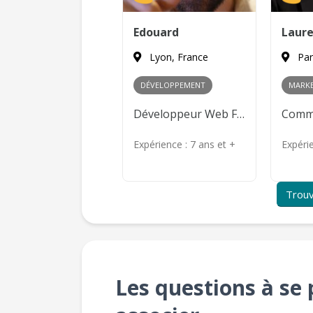
usra
Edouard
Laur
Paris, France
Lyon, France
Par
ARKETING
DÉVELOPPEMENT
MARKE
SEO/SEA, Growth Hacking, Content Marketing, Publicité en ligne
Développeur Web Front-end
érience :
7 ans et +
Expérience :
7 ans et +
Expéri
Trouv
Les questions à se