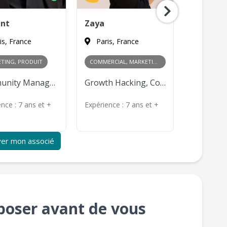
ent
Zaya
Gilles
is, France
Paris, France
Paris, 
TING, PRODUIT
COMMERCIAL, MARKETING
Community Management, Content Marketing, Publicité en ligne, Product Management
Growth Hacking, Content Marketing, Publicité en ligne, Relations publiques, Gestion des partenariats, Négociation commerciale, Développement de réseau, Analyse des marchés
10 00
ence :
7 ans et +
Expérience :
7 ans et +
Expérience
er mon associé
 poser avant de vous